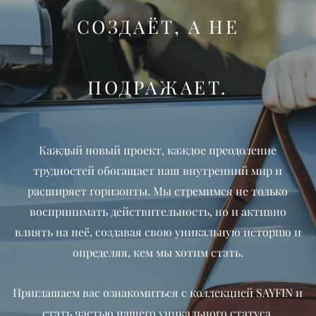
СОЗДАЁТ, А НЕ
ПОДРАЖАЕТ.
Каждый новый проект, каждое преодоление
трудностей обогащает наш внутренний мир и
расширяет горизонты. Мы стремимся не только
воспринимать действительность, но и активно
влиять на неё, создавая свою уникальную историю и
определяя, кем мы хотим стать.
Приглашаем вас ознакомиться с коллекцией SAYFIN и
стать частью нашего уникального статуса.